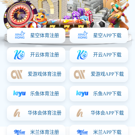
下载APP
姆巴佩左脚踝韧带撕裂确认休战12周，
皇马欧冠卫冕梦碎
2026-06-05 19:42
阅读 67 次