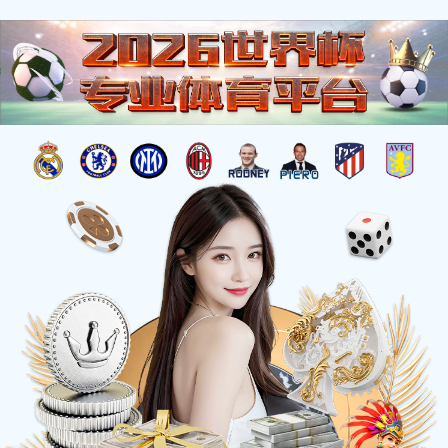
注册入口
万搏官方网站
· 体育观看更
便捷
连接你的赛事视野，打造球迷专属的数字主场。
万搏官方
网站网页版
提供多终端支持、高清视频、 实时比分与赛事
推荐，让你随时随地畅享体育内容。
网页端入口